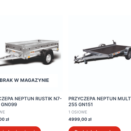
BRAK W MAGAZYNIE
CZEPA NEPTUN RUSTIK N7-
PRZYCZEPA NEPTUN MULTI
t GN099
255 GN151
OWE
1 OSIOWE
,00
zł
4999,00
zł