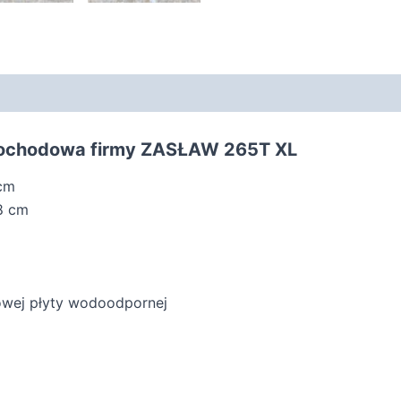
mochodowa firmy ZASŁAW 265T XL
 cm
8 cm
owej płyty wodoodpornej