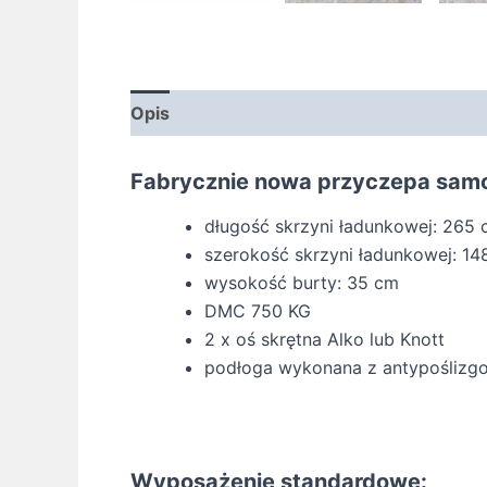
Opis
Informacje dodatkowe
Fabrycznie nowa przyczepa sa
długość skrzyni ładunkowej: 265
szerokość skrzyni ładunkowej: 14
wysokość burty: 35 cm
DMC 750 KG
2 x oś skrętna Alko lub Knott
podłoga wykonana z antypoślizg
Wyposażenie standardowe: