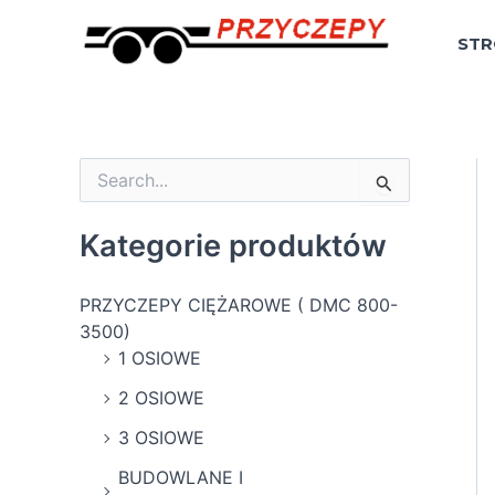
Skip
to
STR
content
S
e
a
Kategorie produktów
r
c
h
PRZYCZEPY CIĘŻAROWE ( DMC 800-
f
3500)
o
1 OSIOWE
r
:
2 OSIOWE
3 OSIOWE
BUDOWLANE I