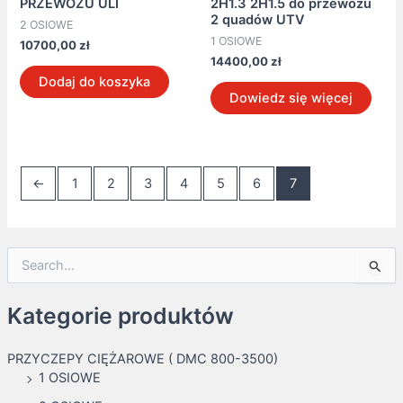
PRZEWOZU ULI
2H1.3 2H1.5 do przewozu
2 quadów UTV
2 OSIOWE
1 OSIOWE
10700,00
zł
14400,00
zł
Dodaj do koszyka
Dowiedz się więcej
←
1
2
3
4
5
6
7
S
e
a
Kategorie produktów
r
c
h
PRZYCZEPY CIĘŻAROWE ( DMC 800-3500)
f
1 OSIOWE
o