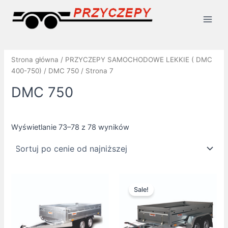
Posortowane
Skip
Main
według
ceny:
to
od
Men
content
niskiej
do
wysokiej
Strona główna
/
PRZYCZEPY SAMOCHODOWE LEKKIE ( DMC
400-750)
/
DMC 750
/ Strona 7
DMC 750
Wyświetlanie 73–78 z 78 wyników
Pierwotna
Aktualna
cena
cena
Sale!
wynosiła:
wynosi:
9300,00 zł.
9100,00 zł