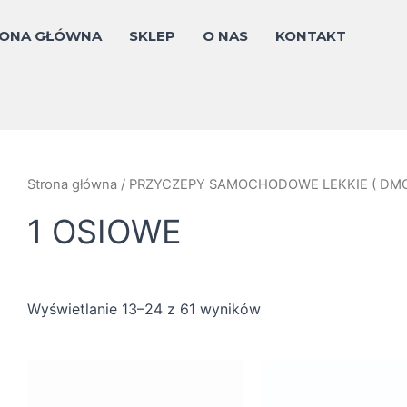
Posortowane
według
ceny:
ONA GŁÓWNA
SKLEP
O NAS
KONTAKT
od
niskiej
do
wysokiej
Strona główna
/
PRZYCZEPY SAMOCHODOWE LEKKIE ( DMC
1 OSIOWE
Wyświetlanie 13–24 z 61 wyników