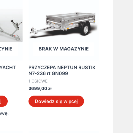
YNIE
BRAK W MAGAZYNIE
 YACHT
PRZYCZEPA NEPTUN RUSTIK
N7-236 rt GN099
1 OSIOWE
3699,00
zł
j
Dowiedz się więcej
awę!