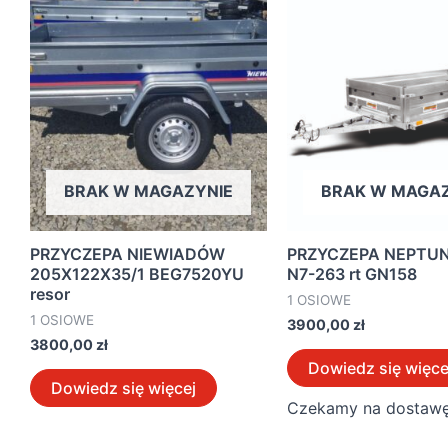
BRAK W MAGAZYNIE
BRAK W MAGAZ
PRZYCZEPA NIEWIADÓW
PRZYCZEPA NEPTUN
205X122X35/1 BEG7520YU
N7-263 rt GN158
resor
1 OSIOWE
1 OSIOWE
3900,00
zł
3800,00
zł
Dowiedz się więce
Dowiedz się więcej
Czekamy na dostawę