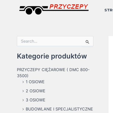
Skip
to
STR
content
S
e
a
Kategorie produktów
r
c
h
PRZYCZEPY CIĘŻAROWE ( DMC 800-
f
3500)
o
1 OSIOWE
r
:
2 OSIOWE
3 OSIOWE
BUDOWLANE I SPECJALISTYCZNE