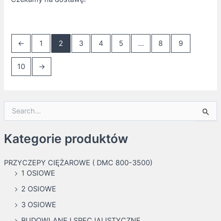
←
1
2
3
4
5
…
8
9
10
→
S
e
a
Kategorie produktów
r
c
h
PRZYCZEPY CIĘŻAROWE ( DMC 800-3500)
f
1 OSIOWE
o
2 OSIOWE
r
:
3 OSIOWE
BUDOWLANE I SPECJALISTYCZNE