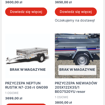
3600,00
zł
3650,00
zł
Dowiedz się więcej
Dowiedz się więcej
Oczekujemy na dostawę!
BRAK W MAGAZYNIE
BRAK W MAGAZYNIE
PRZYCZEPA NEPTUN
PRZYCZEPA NIEWIADÓW
RUSTIK N7-236 rt GN099
205X122X35/1
BEG7520YU resor
1 OSIOWE
1 OSIOWE
3699,00
zł
3800,00
zł