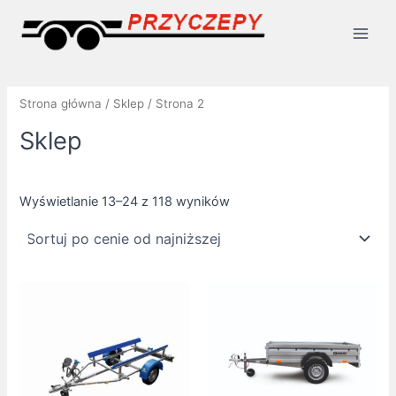
Posortowane
Skip
Main
według
ceny:
to
od
Men
content
niskiej
do
wysokiej
Strona główna
/
Sklep
/ Strona 2
Sklep
Wyświetlanie 13–24 z 118 wyników