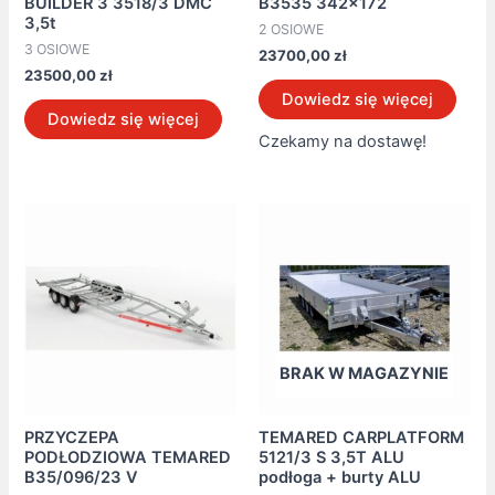
BUILDER 3 3518/3 DMC
B3535 342×172
3,5t
2 OSIOWE
3 OSIOWE
23700,00
zł
23500,00
zł
Dowiedz się więcej
Dowiedz się więcej
Czekamy na dostawę!
BRAK W MAGAZYNIE
PRZYCZEPA
TEMARED CARPLATFORM
PODŁODZIOWA TEMARED
5121/3 S 3,5T ALU
B35/096/23 V
podłoga + burty ALU