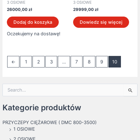
3 OSIOWE
3 OSIOWE
26000,00
zł
29999,00
zł
Dodaj do koszyka
Dowiedz się więcej
Oczekujemy na dostawę!
←
1
2
3
…
7
8
9
10
S
e
a
Kategorie produktów
r
c
h
PRZYCZEPY CIĘŻAROWE ( DMC 800-3500)
f
1 OSIOWE
o
2 OSIOWE
r