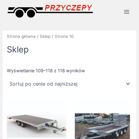
Posortowane
Skip
Main
według
ceny:
to
od
Men
content
niskiej
do
wysokiej
Strona główna
/
Sklep
/ Strona 10
Sklep
Wyświetlanie 109–118 z 118 wyników